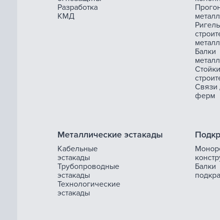
Разработка
Прого
КМД
метал
Ригель
строит
метал
Балки
метал
Стойк
строит
Связи
ферм
Металлические эстакады
Подкр
Кабельные
Монор
эстакады
констр
Трубопроводные
Балки
эстакады
подкр
Технологические
эстакады