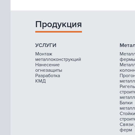
Продукция
УСЛУГИ
Метал
Монтаж
Метал
металлоконструкций
ферм
Нанесение
Метал
огнезащиты
колон
Разработка
Прого
КМД
метал
Ригель
строит
метал
Балки
метал
Стойк
строит
Связи
ферм