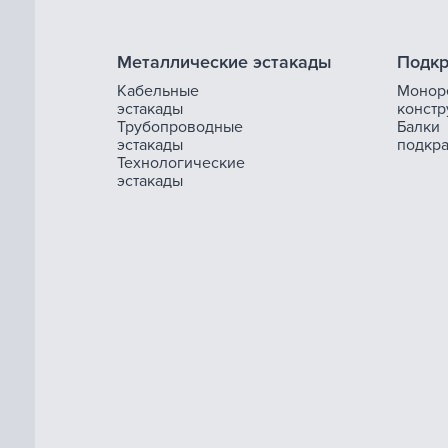
Металлические эстакады
Подкр
Кабельные
Монор
эстакады
констр
Трубопроводные
Балки
эстакады
подкр
Технологические
эстакады