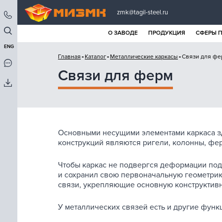
zmk@tagil-steel.ru
О ЗАВОДЕ
ПРОДУКЦИЯ
СФЕРЫ 
ENG
Главная
Каталог
Металлические каркасы
Связи для фе
Связи для ферм
Основными несущими элементами каркаса з
конструкций являются ригели, колонны, фе
Чтобы каркас не
подвергся деформации под
и
сохранил свою первоначальную геометрию
связи, укрепляющие основную конструктивн
У
металлических связей есть и
другие функ