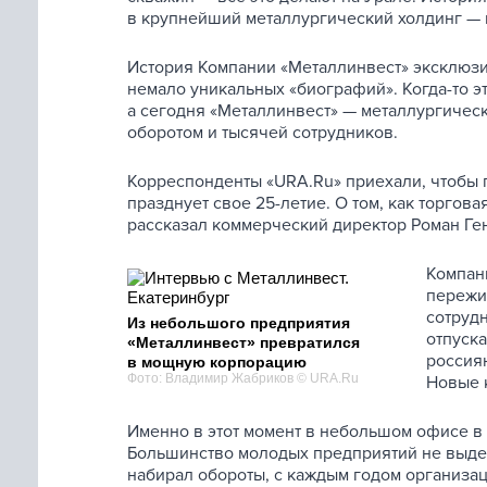
в крупнейший металлургический холдинг — 
История Компании «Металлинвест» эксклюзив
немало уникальных «биографий». Когда-то э
а сегодня «Металлинвест» — металлургичес
оборотом и тысячей сотрудников.
Корреспонденты «URA.Ru» приехали, чтобы 
празднует свое 25-летие. О том, как торго
рассказал коммерческий директор Роман Ге
Компани
пережи
сотруд
Из небольшого предприятия
отпуск
«Металлинвест» превратился
россиян
в мощную корпорацию
Фото: Владимир Жабриков © URA.Ru
Новые к
Именно в этот момент в небольшом офисе в
Большинство молодых предприятий не выдер
набирал обороты, с каждым годом организац