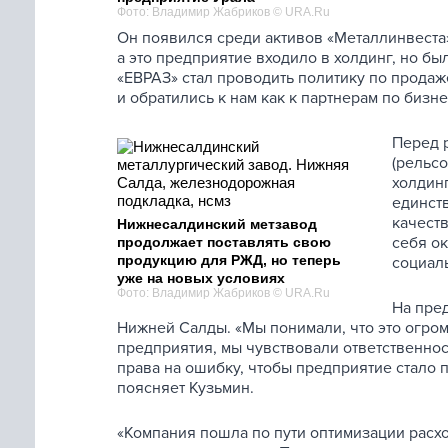
Фото: Владимир Жабриков © URA.Ru
Он появился среди активов «Металлинвеста»
а это предприятие входило в холдинг, но бы
«ЕВРАЗ» стал проводить политику по прода
и обратились к нам как к партнерам по бизне
Перед 
(рельс
холдин
единст
качест
Нижнесалдинский метзавод
себя ок
продолжает поставлять свою
продукцию для РЖД, но теперь
социаль
уже на новых условиях
Фото: Владимир Жабриков © URA.Ru
На пред
Нижней Салды. «Мы понимали, что это огром
предприятия, мы чувствовали ответственность
права на ошибку, чтобы предприятие стало
поясняет Кузьмин.
«Компания пошла по пути оптимизации рас