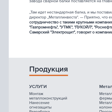
завода сварной балки поставляется на глав
„Там идет нестандартная балка, и мы постав
директор „Металлинвеста“. — Приятно, что ес
сотрудничество с такими крупными компания
"Газпромнефть", "УТМК", "ЛУКОЙЛ", "Роснефть"
Самарский "Электрощит", говорит о компании
Продукция
УСЛУГИ
Метал
Монтаж
Метал
металлоконструкций
ферм
Нанесение
Метал
огнезащиты
колон
Разработка
Прого