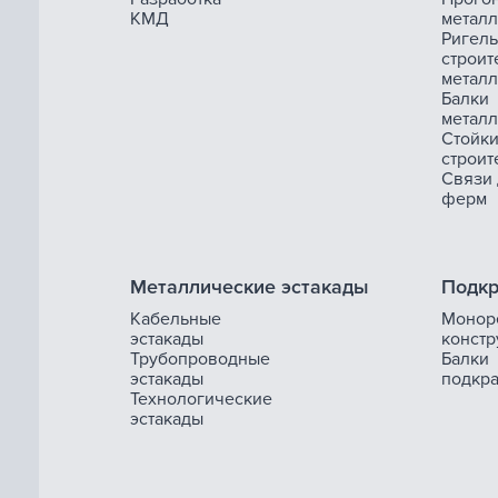
КМД
метал
Ригель
строит
метал
Балки
метал
Стойк
строит
Связи
ферм
Металлические эстакады
Подкр
Кабельные
Монор
эстакады
констр
Трубопроводные
Балки
эстакады
подкр
Технологические
эстакады