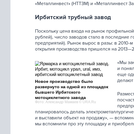
«Металлинвест» (НТТЗМ) и «Металлинвест З
Ирбитский трубный завод
Поскольку цена входа на рынок профильной 
рублей), число заводов стало в последние го
предприятий). Рынок вырос в разы: в 2010-м
открытия производства пришелся на 2013—2
«Мы за
и понял
еще одн
делают 
Новое производство было
развернуто на одной из площадок
бывшего Ирбитского
Размес
мотоциклетного завода
посчас
Фото: Александр Мамаев © URA.Ru
предпр
планировалось делать электрометаллургичес
и выставили объект на продажу», — вспомин
мы вспомнили про эту площадку и приобрели