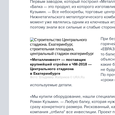
Первым заводом, который построил «Металли
«Балка — это продукт, из которого изготав
Кузьмин. — Все небоскребы, торговые центр
Нижнетагильского металлургического комбин
момент уже являлись одним из ключевых игр
поэтому знали все сильные и слабые сторо
При бе
горячей
«ЕВРАЗ»
то балк
объясня
«Металлинвест» — поставщик
какие б
крупнейшей стройки к ЧМ-2018 —
Центрального стадиона
не буду
в Екатеринбурге
По проч
Фото: Владимир Жабриков © URA.Ru
«сроки 
используемые детали.
«Мы купили оборудование, нашли специалис
Роман Кузьмин. — Любую балку, которая нуж
сразу конкретного размера. Рискованный, к
компания „отбила“ все инвестиции. Проект