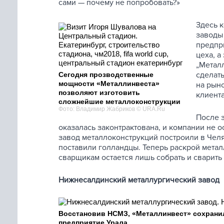
сами — почему не попробовать?»
Здесь 
заводы
предпри
цеха, а
„Метал
сделать
Сегодня прозводственные
мощности «Металлинвеста»
на рын
позволяют изготовить
клиента
сложнейшие металлоконструкции
Фото: Владимир Жабриков © URA.Ru
После з
оказалась законтрактована, и компании не о
завод металлоконструкций построили в Челя
поставили голландцы. Теперь раскрой мета
сварщикам остается лишь собрать и сварить
Нижнесалдинский металлургический завод
Восстановив НСМЗ, «Металлинвест» сохрани
предприятие Урала