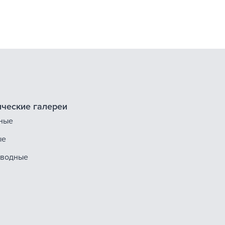
ческие галереи
ные
ые
оводные