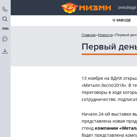
zmk@tagil-
О ЗАВОДЕ
ENG
Главная
Новости
Первый день
Первый день
13 ноября на ВДНХ откры
«Металл-Экспо’2018». В т
переговоры в ходе котор
сотрудничестве, подписа
Начало 24-ой выставки в
представлена новая прод
стенд
компании «Металл
будет представлена комп