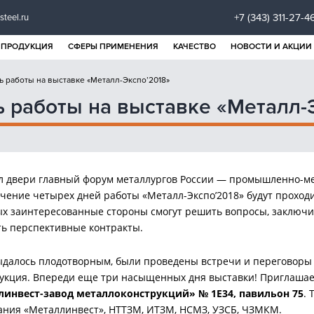
+7 (343) 311-27-4
steel.ru
ПРОДУКЦИЯ
СФЕРЫ ПРИМЕНЕНИЯ
КАЧЕСТВО
НОВОСТИ И АКЦИИ
 работы на выставке «Металл-Экспо’2018»
 работы на выставке «Металл-
л двери главный форум металлургов России — промышленно-ме
ечение четырех дней работы «Металл-Экспо’2018» будут проход
ых заинтересованные стороны смогут решить вопросы, заключи
ть перспективные контракты.
ыдалось плодотворным, были проведены встречи и переговоры 
укция. Впереди еще три насыщенных дня выставки! Приглашае
инвест-завод металлоконструкций» № 1Е34, павильон 75
. 
ания «Металлинвест», НТТЗМ, ИТЗМ, НСМЗ, УЗСБ, ЧЗМКМ.