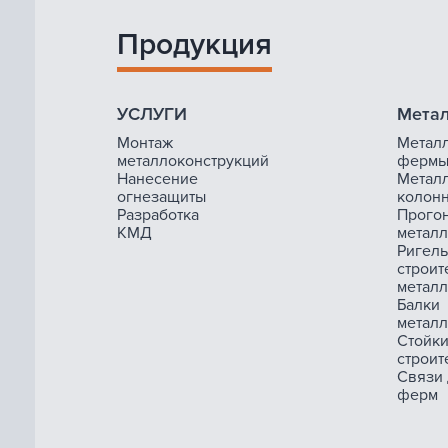
Продукция
УСЛУГИ
Метал
Монтаж
Метал
металлоконструкций
ферм
Нанесение
Метал
огнезащиты
колон
Разработка
Прого
КМД
метал
Ригель
строит
метал
Балки
метал
Стойк
строит
Связи
ферм