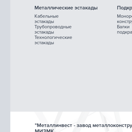
Металлические эстакады
Подкр
Кабельные
Монор
эстакады
констр
Трубопроводные
Балки
эстакады
подкр
Технологические
эстакады
"Металлинвест - завод металлоконстр
МИЗМК