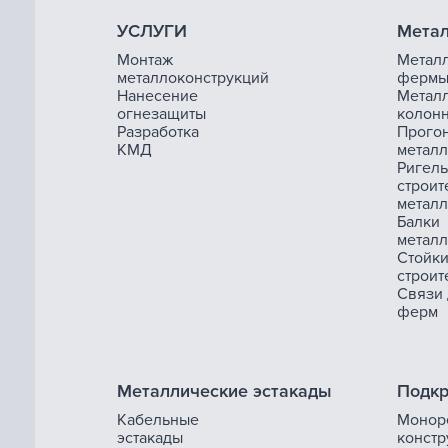
УСЛУГИ
Метал
Монтаж
Метал
металлоконструкций
ферм
Нанесение
Метал
огнезащиты
колон
Разработка
Прого
КМД
метал
Ригель
строит
метал
Балки
метал
Стойк
строит
Связи
ферм
Металлические эстакады
Подкр
Кабельные
Монор
эстакады
констр